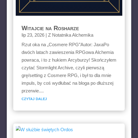
Witajcie na Rosharze
lip 23, 2026
|
Z Notatnika Alchemika
Rzut oka na „Cosmere RPG”Autor: JaxaPo
dwóch latach zawieszenia RPGowa Alchemia
powraca, i to z hukiem Arcyburzy! Skończyłem
czytać Stormlight Archive, czyli pierwszą
grę/setting z Cosmere RPG, i był to dla mnie
impuls, by coś wydłubać na bloga po dłuższej
przerwie....
czytaj dalej